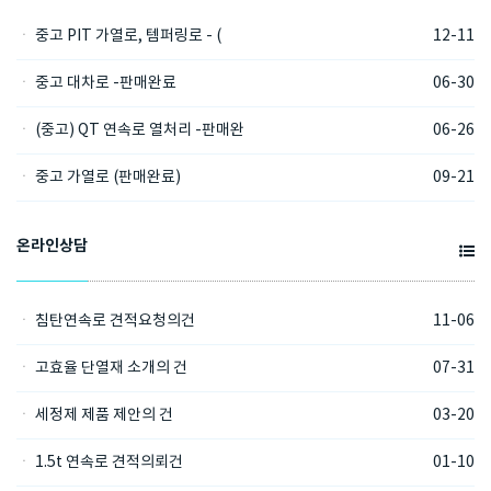
ㆍ
중고 PIT 가열로, 템퍼링로 - (
12-11
ㆍ
중고 대차로 -판매완료
06-30
ㆍ
(중고) QT 연속로 열처리 -판매완
06-26
ㆍ
중고 가열로 (판매완료)
09-21
온라인상담
ㆍ
침탄연속로 견적요청의건
11-06
ㆍ
고효율 단열재 소개의 건
07-31
ㆍ
세정제 제품 제안의 건
03-20
ㆍ
1.5t 연속로 견적의뢰건
01-10