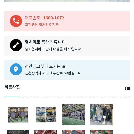
1600-1072
대표번호 :
settings_phone
고객센터 열처리로전문
열처리로
종합 커뮤니티
create
중고열처리로 판매 대행을 해 드립니다.
전진테크
찾아 오시는 길
location_on
인천광역시 서구 호두산로 58번길 54
제품사진